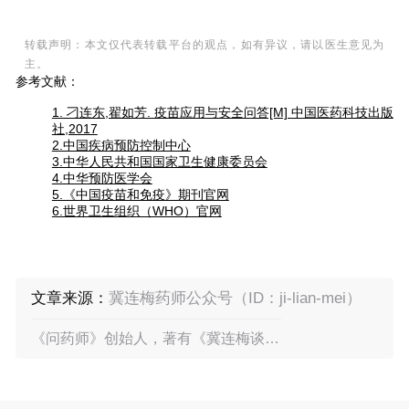
转载声明：本文仅代表转载平台的观点，如有异议，请以医生意见为
主。
参考文献：
1. 刁连东,翟如芳. 疫苗应用与安全问答[M] 中国医药科技出版
社,2017
2.中国疾病预防控制中心
3.中华人民共和国国家卫生健康委员会
4.中华预防医学会
5.《中国疫苗和免疫》期刊官网
6.世界卫生组织（WHO）官网
文章来源：
冀连梅药师公众号（ID：ji-lian-mei）
《问药师》创始人，著有《冀连梅谈中
国人应该这样用药》、《冀连梅儿童安
全用药手册》