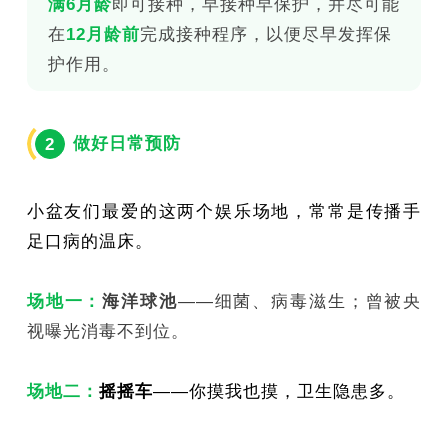
满6月龄
即可接种，早接种早保护，并尽可能
在
12月龄前
完成接种程序，以便尽早发挥保
护作用。
做好日常预防
2
小盆友们最爱的这两个娱乐场地，常常是传播手
足口病的温床。
场地一：
海洋球池
——细菌、病毒滋生；曾被央
视曝光消毒不到位。
场地二：
摇摇车
——你摸我也摸，卫生隐患多。