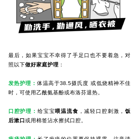
最后，如果宝宝不幸得了手足口也不要着急，对
照以下
做好家庭护理
：
发热护理：
体温高于38.5摄氏度 或低烧精神不佳
时，可使用乙酰氨基酚或布洛芬退热。
口腔护理：
给宝宝
喂温流食
，减轻口腔刺激，
饭
后漱口
或用棉签沾水擦拭口腔。