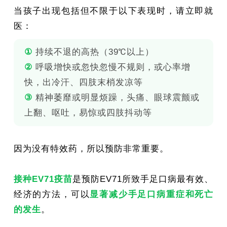
当孩子出现包括但不限于以下表现时，请立即就
医：
①
持续不退的高热（39℃以上）
②
呼吸增快或忽快忽慢不规则，或心率增
快，出冷汗、四肢末梢发凉等
③
精神萎靡或明显烦躁，头痛、眼球震颤或
上翻、呕吐，易惊或四肢抖动等
因为没有特效药，所以预防非常重要。
接种EV71疫苗
是预防EV71所致手足口病最有效、
经济的方法，可以
显著减少手足口病重症和死亡
的发生
。